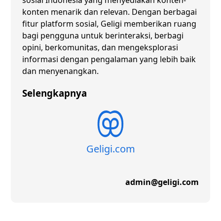
konten menarik dan relevan. Dengan berbagai
fitur platform sosial, Geligi memberikan ruang
bagi pengguna untuk berinteraksi, berbagi
opini, berkomunitas, dan mengeksplorasi
informasi dengan pengalaman yang lebih baik
dan menyenangkan.
Selengkapnya
Geligi.com
admin@geligi.com